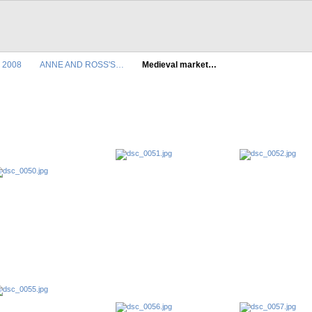
 2008
ANNE AND ROSS'S…
Medieval market…