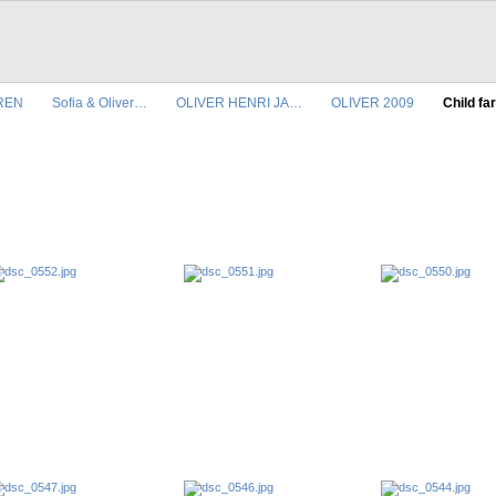
REN
Sofia & Oliver…
OLIVER HENRI JA…
OLIVER 2009
Child fa