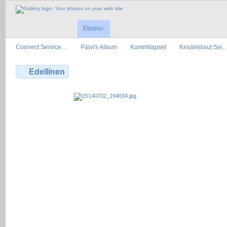
Etusivu
Connect Service…
Päivi's Album
Kummilapset
Kesäreissut Sei
Edellinen