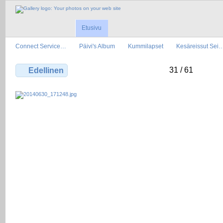
Etusivu
Connect Service…
Päivi's Album
Kummilapset
Kesäreissut Sei
31 / 61
Edellinen