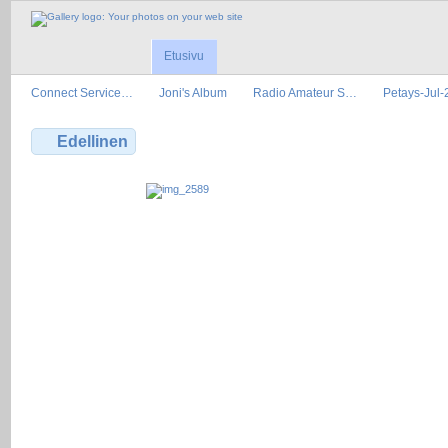
Etusivu
Connect Service…
Joni's Album
Radio Amateur S…
Petays-Jul
Edellinen