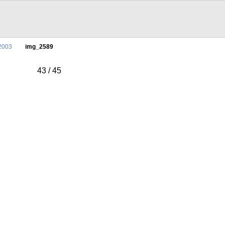
-2003
img_2589
43 / 45